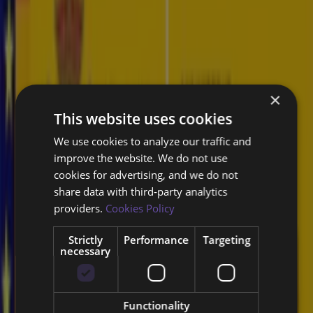
Labs?
Utilizamos nuestra plataforma propia de IA, Vysion, para detectar,
recopilar e investigar automáticamente información en la Dark Web
×
y foros de cibercrimen.
This website uses cookies
We use cookies to analyze our traffic and
Nuestro análisis en tiempo real permite una respuesta rápida ante
improve the website. We do not use
cualquier amenaza, minimizando el impacto potencial en su
cookies for advertising, and we do not
organización.
share data with third‑party analytics
La inteligencia estratégica es
providers.
Cookies Policy
fundamental para proteger sus activos y
Strictly
Performance
Targeting
adelantarse a los atacantes.
necessary
Functionality
Monitorización integral de la Dark Web