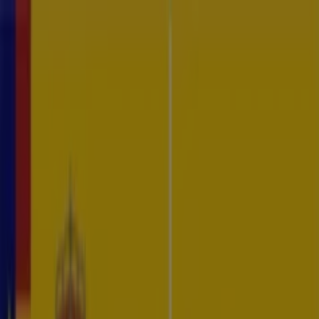
CTI Platform
Servicios
Recursos
Quiénes somos
Contacto
EN
ES
Iniciar sesión
Solicitar demo
Inteligencia de Amenazas
En un entorno digital en constante evolución, la anticipación es
clave. Los servicios de inteligencia de Byron Labs, impulsados por
Vysion, le ofrecen las capacidades necesarias para detectar y mitigar
amenazas de forma proactiva.
¿Por qué elegir la inteligencia de Byron